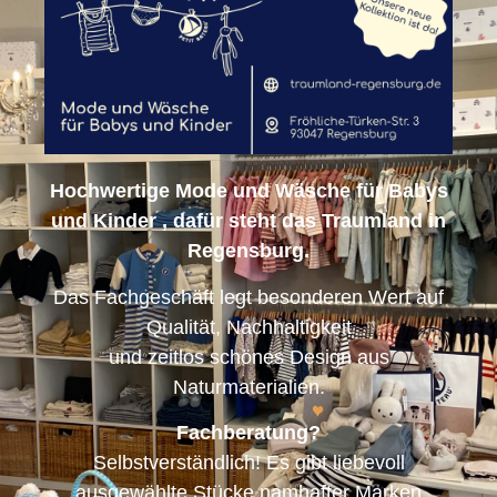
Hochwertige Mode und Wäsche für Babys
und Kinder , dafür steht das Traumland in
Regensburg.
Das Fachgeschäft legt besonderen Wert auf
Qualität, Nachhaltigkeit
und zeitlos schönes Design aus
Naturmaterialien.
Fachberatung?
Selbstverständlich! Es gibt liebevoll
ausgewählte Stücke namhafter Marken