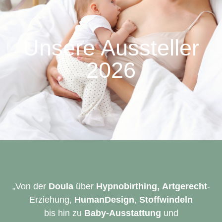
Unsere Aussteller
2026
„Von der
Doula
über
Hypnobirthing,
Artgerecht
-
Erziehung,
HumanDesign
,
Stoffwindeln
bis hin zu
Baby-Ausstattung
und