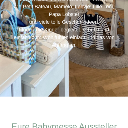
wie Petit Bateau, Mamelo, Leevje, Lille Toni,
Papa Lobster
und viele tolle Geschenkideen.
Mode , die Kinder begleitet, schützt und
einfach zum Wohlfühlen einlädt und das von
Anfang an.
Eure Babymesse Aussteller